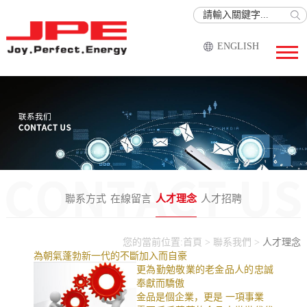
ENGLISH
聯系方式
在線留言
人才理念
人才招聘
您的當前位置:
首頁
>
聯系我們
>
人才理念
為朝氣蓬勃新一代的不斷加入而自豪
更為勤勉敬業的老金品人的忠誠
奉獻而驕傲
金品是個企業，更是 一項事業