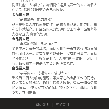
—— “崗能相宜”
崗適其能、人得其位。每個崗位選擇最適合的人，每個人
在金品都能找到最適合自己的崗位。
金品育人觀
——“品格筑基，能力成器”
品格是衡量人才的前提條件，品格修養越深，能力的培養
和發揮就越高。在金品的人力資源開發工作中，品格與能
力都是企業 寶貴的資源。
金品晉人觀
——“業績加潛質，品格加才干”
業績突出是晉升的基礎，而個人相對于未來職位的發展潛
質也同樣必要。沒有業績不能晉升；沒有發展潛質，同樣
也不能晉升， 這與金品的“用人觀”是一致的。與此同
時，品格和才干也是人才晉升的必要條件。
金品留人觀
——“事業留人、待遇留人、情感留人”
重視員工個人價值的體現。讓大家在為金品工作的同時，
個人事業有所成就、物質生活極大改善，營造一個有情感
的大家庭， 使大家在家的溫情的感染下互相關心、互相
支持、共同提高。
網站聲明
|
電子畫冊
|