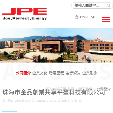
ENGLISH
公司簡介
企業文化
發展歷程
榮譽資質
企業形象
您的當前位置:
首頁
>
關于我們
>
公司簡介
珠海市金品創業共享平臺科技有限公司
JinPin Electrical Company Ltd. Zhuhai S.E.Z.